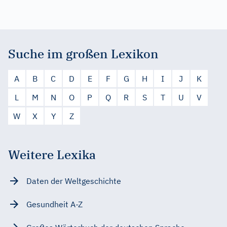
Suche im großen Lexikon
A
B
C
D
E
F
G
H
I
J
K
L
M
N
O
P
Q
R
S
T
U
V
W
X
Y
Z
Weitere Lexika
Daten der Weltgeschichte
Gesundheit A-Z