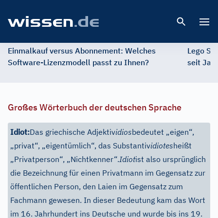
Open 
Einmalkauf versus Abonnement: Welches
Lego St
Software-Lizenzmodell passt zu Ihnen?
seit Jah
Großes Wörterbuch der deutschen Sprache
Idiot:
Das griechische Adjektiv
idios
bedeutet „eigen“,
„privat“, „eigentümlich“, das Substantiv
idiotes
heißt
„Privatperson“, „Nichtkenner“.
Idiot
ist also ursprünglich
die Bezeichnung für einen Privatmann im Gegensatz zur
öffentlichen Person, den Laien im Gegensatz zum
Fachmann gewesen. In dieser Bedeutung kam das Wort
im 16. Jahrhundert ins Deutsche und wurde bis ins 19.