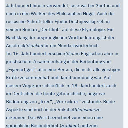
Jahrhundert hinein verwendet, so etwa bei Goethe und
noch in den Werken des Philosophen Hegel. Auch der
russische Schriftsteller Fjodor Dostojewskij zielt in
seinem Roman „Der Idiot“ auf diese Etymologie. Ein
Nachklang der ursprünglichen Wortbedeutung ist der
Ausdruck
Idiotikon
für ein Mundartwörterbuch.
Im 16. Jahrhundert erschien
Idiot
im Englischen aber in
juristischem Zusammenhang in der Bedeutung von
„Eigenartiger“, also eine Person, die nicht alle geistigen
Kräfte zusammenhat und damit unmündig war. Auf
diesem Weg kam schließlich im 18. Jahrhundert auch
im Deutschen die heute gebräuchliche, negative
Bedeutung von „Irrer“, „Verrückter“ zustande. Beide
Aspekte sind noch in der Vokabel
Idiotismus
zu
erkennen. Das Wort bezeichnet zum einen eine
sprachliche Besonderheit (zu
Idiom
) und zum