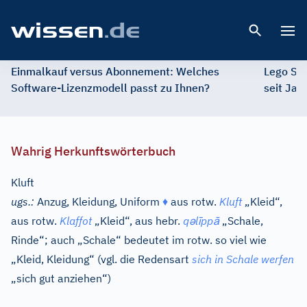
Open 
Einmalkauf versus Abonnement: Welches
Lego St
Software-Lizenzmodell passt zu Ihnen?
seit Jah
Wahrig Herkunftswörterbuch
Kluft
ugs.:
Anzug, Kleidung, Uniform
♦
aus
rotw.
Kluft
„Kleid“,
ə
ī
ā
aus
rotw.
Klaffot
„Kleid“, aus
hebr.
q
l
pp
„Schale,
Rinde“; auch „Schale“ bedeutet im rotw. so viel wie
„Kleid, Kleidung“ (vgl. die Redensart
sich in Schale werfen
„sich gut anziehen“)