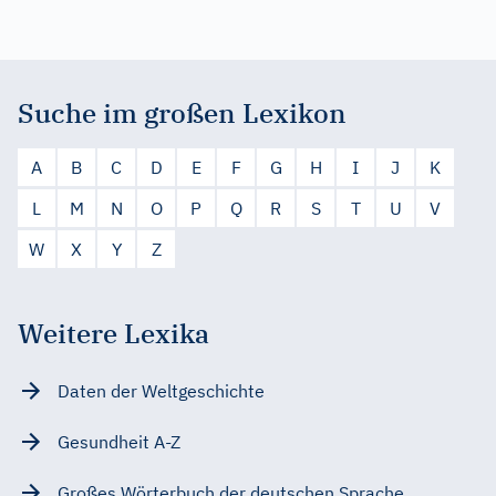
Suche im großen Lexikon
A
B
C
D
E
F
G
H
I
J
K
L
M
N
O
P
Q
R
S
T
U
V
W
X
Y
Z
Weitere Lexika
Daten der Weltgeschichte
Gesundheit A-Z
Großes Wörterbuch der deutschen Sprache