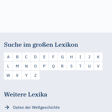
Suche im großen Lexikon
A
B
C
D
E
F
G
H
I
J
K
L
M
N
O
P
Q
R
S
T
U
V
W
X
Y
Z
Weitere Lexika
Daten der Weltgeschichte