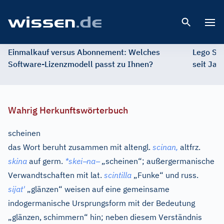
Open 
Einmalkauf versus Abonnement: Welches
Lego St
Software-Lizenzmodell passt zu Ihnen?
seit Jah
Wahrig Herkunftswörterbuch
scheinen
das Wort beruht zusammen mit
altengl.
scinan,
altfrz.
–
–
skina
auf
germ.
*skei
na
„scheinen“; außergermanische
Verwandtschaften mit
lat.
scintilla
„Funke“ und
russ.
sijat'
„glänzen“ weisen auf eine gemeinsame
indogermanische Ursprungsform mit der Bedeutung
„glänzen, schimmern“ hin; neben diesem Verständnis