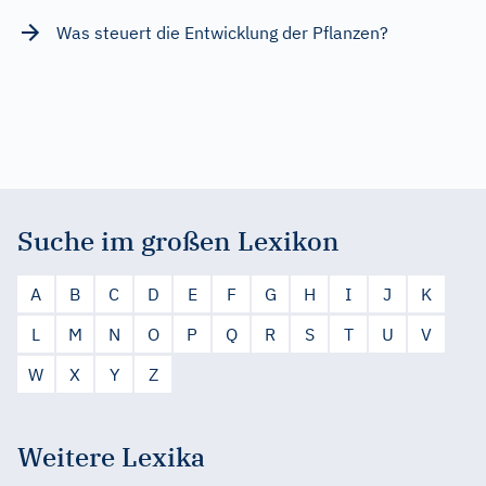
Was steuert die Entwicklung der Pflanzen?
Suche im großen Lexikon
A
B
C
D
E
F
G
H
I
J
K
L
M
N
O
P
Q
R
S
T
U
V
W
X
Y
Z
Weitere Lexika