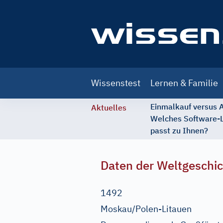
Main
Wissenstest
Lernen & Familie
navigation
Einmalkauf versus
Aktuelles
Welches Software-
passt zu Ihnen?
Daten der Weltgeschi
1492
Moskau/Polen-Litauen