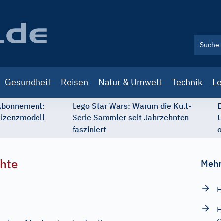
Gesundheit
Reisen
Natur & Umwelt
Technik
Le
 Abonnement:
Lego Star Wars: Warum die Kult-
E
Lizenzmodell
Serie Sammler seit Jahrzehnten
U
fasziniert
o
chte
Mehr
E
E