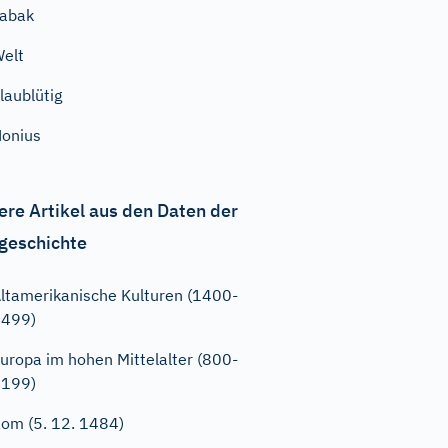
abak
elt
laublütig
onius
ere Artikel aus den Daten der
geschichte
ltamerikanische Kulturen (1400-
1499)
uropa im hohen Mittelalter (800-
1199)
om (5. 12. 1484)