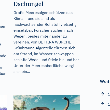
Dschungel
?
Große Meeresalgen schützen das
Klima – und sie sind als
nachwachsender Rohstoff vielseitig
hen
einsetzbar. Forscher suchen nach
t
Wegen, beides miteinander zu
vereinen. von BETTINA WURCHE
n
Grünbraune Algenteile türmen sich
am Strand, im Wasser schwappen
ände
schlaffe Wedel und Stiele hin und her.
Unter der Meeresoberfläche wiegt
er
sich ein...
eben
Weit
1
1