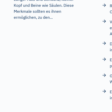
Kopf und Beine wie Säulen. Diese
R
Merkmale sollten es ihnen
O
ermöglichen, zu den...
V
e
A
D
i
E
p
G
E
i