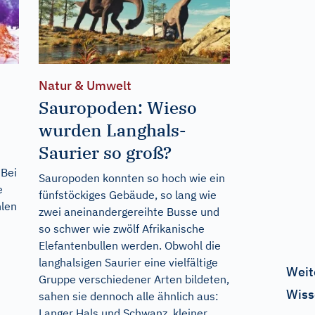
Natur & Umwelt
Sauropoden: Wieso
wurden Langhals-
Saurier so groß?
 Bei
Sauropoden konnten so hoch wie ein
e
fünfstöckiges Gebäude, so lang wie
hlen
zwei aneinandergereihte Busse und
so schwer wie zwölf Afrikanische
Elefantenbullen werden. Obwohl die
langhalsigen Saurier eine vielfältige
Weit
Gruppe verschiedener Arten bildeten,
Wiss
sahen sie dennoch alle ähnlich aus:
Langer Hals und Schwanz, kleiner