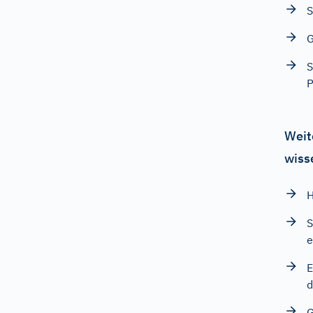
S
G
S
P
Weit
wiss
H
S
e
E
G