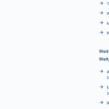
T
W
b
N
Weit
Welt
A
E
R