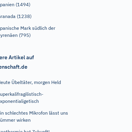
panien (1494)
ranada (1238)
panische Mark südlich der
yrenäen (795)
ere Artikel auf
enschaft.de
eute Übeltäter, morgen Held
uperkalifragilistisch-
xponentialigetisch
in schlechtes Mikrofon lässt uns
dümmer wirken
eothermie hat Zukunft!