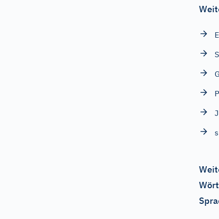
Weit
E
S
P
s
Weit
Wört
Spra