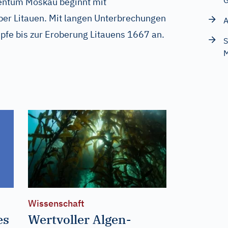
G
entum Moskau beginnt mit
er Litauen. Mit langen Unterbrechungen
A
pfe bis zur Eroberung Litauens 1667 an.
S
M
Wissenschaft
es
Wertvoller Algen-