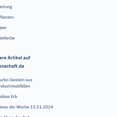
eitung
flanzen
Oper
elterbe
ere Artikel auf
enschaft.de
urbo-Gestein aus
ndustrieabfällen
obias Erb
ews der Woche 15.11.2024