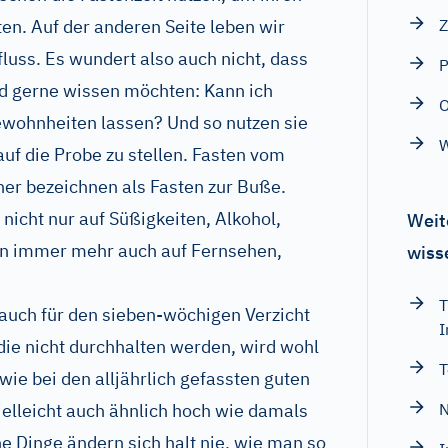
ten. Auf der anderen Seite leben wir
Z
luss. Es wundert also auch nicht, dass
P
nd gerne wissen möchten: Kann ich
ewohnheiten lassen? Und so nutzen sie
W
auf die Probe zu stellen. Fasten vom
er bezeichnen als Fasten zur Buße.
nicht nur auf Süßigkeiten, Alkohol,
Weit
ern immer mehr auch auf Fernsehen,
wiss
T
auch für den sieben-wöchigen Verzicht
I
die nicht durchhalten werden, wird wohl
T
wie bei den alljährlich gefassten guten
ielleicht auch ähnlich hoch wie damals
N
e Dinge ändern sich halt nie, wie man so