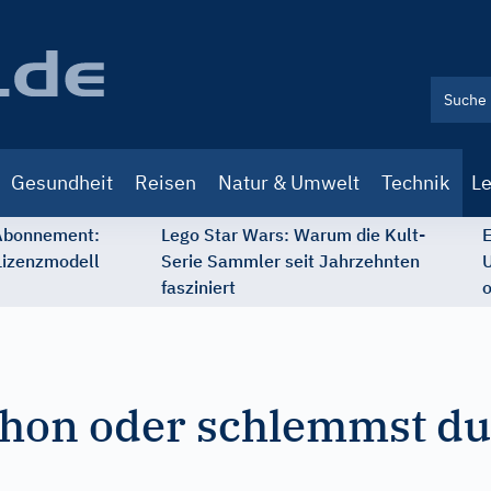
Gesundheit
Reisen
Natur & Umwelt
Technik
Le
 Abonnement:
Lego Star Wars: Warum die Kult-
E
Lizenzmodell
Serie Sammler seit Jahrzehnten
U
fasziniert
o
chon oder schlemmst d