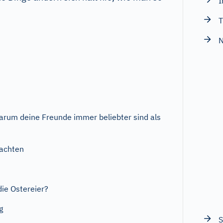
I
T
N
rum deine Freunde immer beliebter sind als
achten
ie Ostereier?
g
S