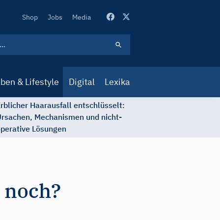
Secondary
Shop
Jobs
Media
Navigation
ben & Lifestyle
Digital
Lexika
rblicher Haarausfall entschlüsselt:
rsachen, Mechanismen und nicht-
perative Lösungen
u noch?