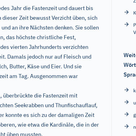
Z
es Jahr die Fastenzeit und dauert bis
K
n dieser Zeit bewusst Verzicht üben, sich
P
nd an ihre Nächsten denken. Sie sollen
V
n, das höchste christliche Fest,
n des vierten Jahrhunderts verzichten
Weit
it. Damals jedoch nur auf Fleisch und
Wört
ch, Butter, Käse und Eier. Und sie
Spra
hlzeit am Tag. Ausgenommen war
e, überbrückte die Fastenzeit mit
u
chten Seekrabben und Thunfischauflauf,
r konnte es sich zu der damaligen Zeit
beren, wie etwa die Kardinäle, die in der
icht üben mussten.