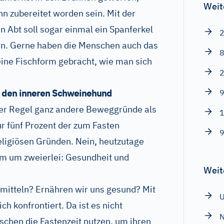
Weit
 zubereitet worden sein. Mit der
n Abt soll sogar einmal ein Spanferkel
2
en. Gerne haben die Menschen auch das
8
 eine Fischform gebracht, wie man sich
2
n den inneren Schweinehund
9
 der Regel ganz andere Beweggründe als
1
r fünf Prozent der zum Fasten
9
eligiösen Gründen. Nein, heutzutage
em um zweierlei: Gesundheit und
Weit
smitteln? Ernähren wir uns gesund? Mit
h konfrontiert. Da ist es nicht
N
schen die Fastenzeit nutzen, um ihren