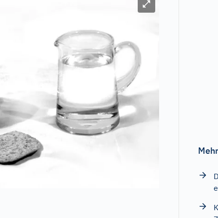
Bild vergrößern
Mehr
D
e
K