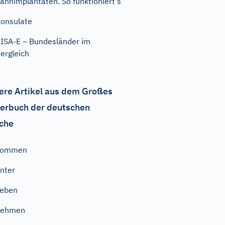
ahnimplantaten. So funktioniert‘s
onsulate
ISA-E – Bundesländer im
ergleich
ere Artikel aus dem Großes
erbuch der deutschen
che
kommen
nter
geben
nehmen