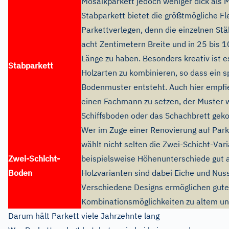
Mosaikparkett jedoch weniger dick als 
Stabparkett bietet die größtmögliche Fle
Parkettverlegen, denn die einzelnen Stäb
acht Zentimetern Breite und in 25 bis 
Länge zu haben. Besonders kreativ ist e
Stabparkett
Holzarten zu kombinieren, so dass ein s
Bodenmuster entsteht. Auch hier empfieh
einen Fachmann zu setzen, der Muster 
Schiffsboden oder das Schachbrett geko
Wer im Zuge einer Renovierung auf Park
wählt nicht selten die Zwei-Schicht-Vari
Zwei-Schicht-
beispielsweise Höhenunterschiede gut a
Boden
Holzvarianten sind dabei Eiche und Nu
Verschiedene Designs ermöglichen gute
Kombinationsmöglichkeiten zu altem un
Darum hält Parkett viele Jahrzehnte lang