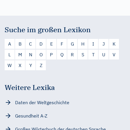
Suche im großen Lexikon
A
B
C
D
E
F
G
H
I
J
K
L
M
N
O
P
Q
R
S
T
U
V
W
X
Y
Z
Weitere Lexika
Daten der Weltgeschichte
Gesundheit A-Z
Großes Wörterbuch der deutschen Sprache