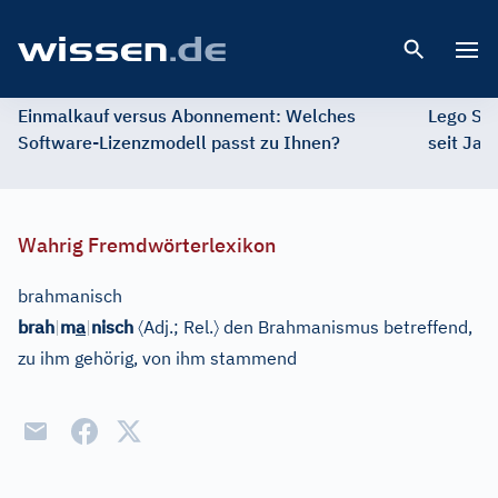
Open 
Einmalkauf versus Abonnement: Welches
Lego St
Software-Lizenzmodell passt zu Ihnen?
seit Jah
Wahrig Fremdwörterlexikon
brahmanisch
〈
〉
brah
|
m
a
|
nisch
Adj.
;
Rel.
den Brahmanismus betreffend,
zu ihm gehörig, von ihm stammend