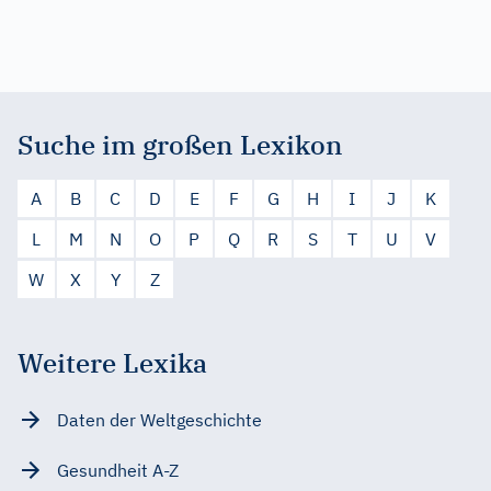
Suche im großen Lexikon
A
B
C
D
E
F
G
H
I
J
K
L
M
N
O
P
Q
R
S
T
U
V
W
X
Y
Z
Weitere Lexika
Daten der Weltgeschichte
Gesundheit A-Z