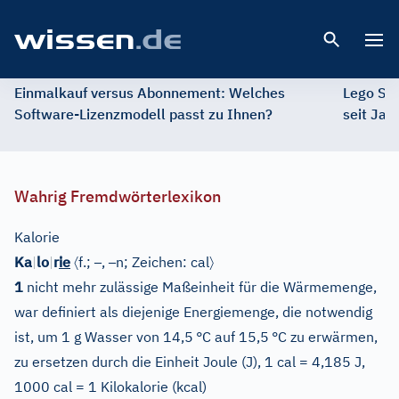
Open 
Einmalkauf versus Abonnement: Welches
Lego St
Software-Lizenzmodell passt zu Ihnen?
seit Jah
Wahrig Fremdwörterlexikon
Kalorie
〈
–
–
〉
Ka
|
lo
|
r
ie
f.;
,
n;
Zeichen: cal
1
nicht mehr zulässige Maßeinheit für die Wärmemenge,
war definiert als diejenige Energiemenge, die notwendig
ist, um 1 g Wasser von 14,5
°C auf 15,5
°C zu erwärmen,
zu ersetzen durch die Einheit Joule (J), 1 cal = 4,185 J,
1000 cal = 1 Kilokalorie (kcal)