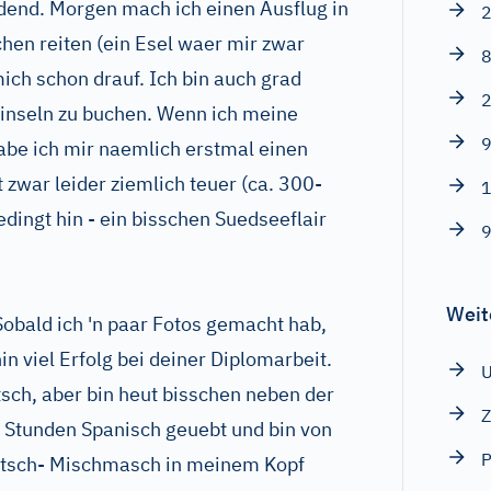
ndend. Morgen mach ich einen Ausflug in
2
hen reiten (ein Esel waer mir zwar
8
 mich schon drauf. Ich bin auch grad
2
erinseln zu buchen. Wenn ich meine
9
abe ich mir naemlich erstmal einen
st zwar leider ziemlich teuer (ca. 300-
1
edingt hin - ein bisschen Suedseeflair
9
Weit
 Sobald ich 'n paar Fotos gemacht hab,
hin viel Erfolg bei deiner Diplomarbeit.
tsch, aber bin heut bisschen neben der
Z
4 Stunden Spanisch geuebt und bin von
P
utsch- Mischmasch in meinem Kopf