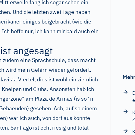
ittlerweile fang ich sogar schon ein
chen. Und die letzten zwei Tage haben
rikaner einiges beigebracht (wie die
 Ich hoffe nur, ich kann mir bald auch ein
ist angesagt
ch zudem eine Sprachschule, dass macht
ch wird mein Gehirn wieder gefordert.
Mehr
lavista Viertel, dies ist wohl ein ziemlich
en Kneipen und Clubs. Ansonsten hab ich
D
engerzone" am Plaza de Armas (is so`n
e
n Gebaeuden) gesehen. Ach, auf so einem
K
n) war ich auch, von dort aus konnte
Z
en. Santiago ist echt riesig und total
K