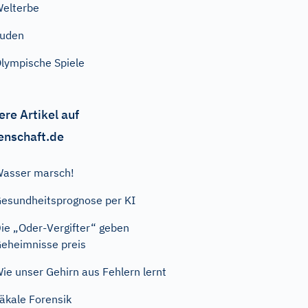
elterbe
Juden
lympische Spiele
ere Artikel auf
enschaft.de
asser marsch!
esundheitsprognose per KI
ie „Oder-Vergifter“ geben
eheimnisse preis
ie unser Gehirn aus Fehlern lernt
äkale Forensik