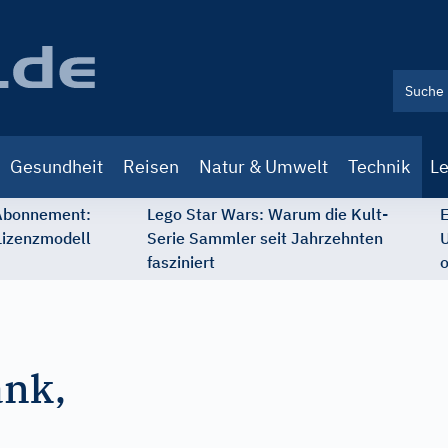
Gesundheit
Reisen
Natur & Umwelt
Technik
Le
 Abonnement:
Lego Star Wars: Warum die Kult-
E
Lizenzmodell
Serie Sammler seit Jahrzehnten
U
fasziniert
o
ank,