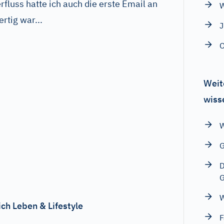
rfluss hatte ich auch die erste Email an
W
ertig war...
O
Weit
wiss
6
W
G
D
G
W
ch Leben & Lifestyle
F