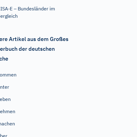
ISA-E – Bundesländer im
ergleich
ere Artikel aus dem Großes
erbuch der deutschen
che
kommen
nter
geben
nehmen
machen
ber