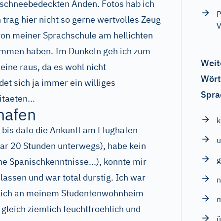
 schneebedeckten Anden. Fotos hab ich
P
 trag hier nicht so gerne wertvolles Zeug
V
von meiner Sprachschule am hellichten
ommen haben. Im Dunkeln geh ich zum
Weit
leine raus, da es wohl nicht
Wört
ndet sich ja immer ein williges
Spra
taeten...
hafen
bis dato die Ankunft am Flughafen
u
(war 20 Stunden unterwegs), habe kein
e Spanischkenntnisse...), konnte mir
assen und war total durstig. Ich war
echlich an meinem Studentenwohnheim
 gleich ziemlich feuchtfroehlich und
ü