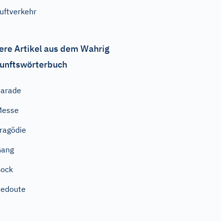
uftverkehr
ere Artikel aus dem Wahrig
unftswörterbuch
arade
Messe
ragödie
Gang
Bock
Redoute