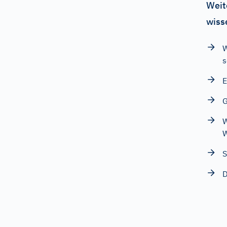
Weit
wiss
W
E
G
W
W
S
D