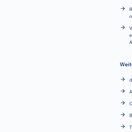
R
n
V
e
A
Weit
d
A
B
T