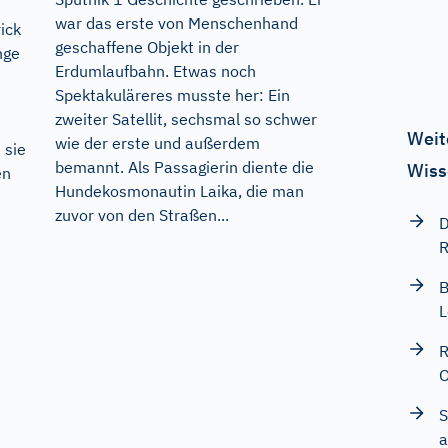
war das erste von Menschenhand
ick
geschaffene Objekt in der
nge
Erdumlaufbahn. Etwas noch
Spektakuläreres musste her: Ein
zweiter Satellit, sechsmal so schwer
Weit
wie der erste und außerdem
 sie
bemannt. Als Passagierin diente die
Wiss
en
Hundekosmonautin Laika, die man
zuvor von den Straßen...
D
R
B
L
R
O
S
a