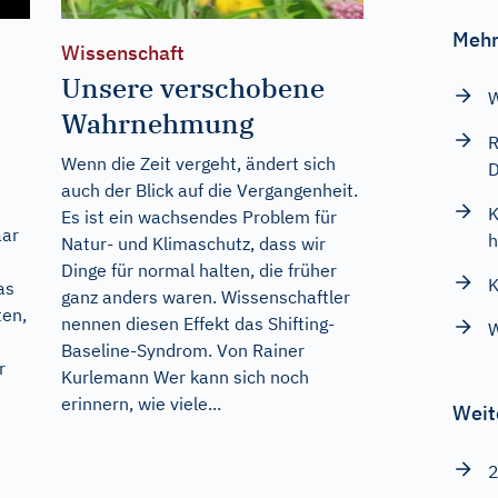
Mehr
Wissenschaft
Unsere verschobene
W
Wahrnehmung
R
Wenn die Zeit vergeht, ändert sich
D
auch der Blick auf die Vergangenheit.
K
Es ist ein wachsendes Problem für
aar
h
Natur- und Klimaschutz, dass wir
Dinge für normal halten, die früher
K
as
ganz anders waren. Wissenschaftler
ten,
nennen diesen Effekt das Shifting-
W
Baseline-Syndrom. Von Rainer
r
Kurlemann Wer kann sich noch
erinnern, wie viele...
Weit
2