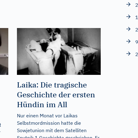
2
1
2
9
2
Laika: Die tragische
Geschichte der ersten
Hündin im All
Nur einen Monat vor Laikas
Selbstmordmission hatte die
t
Sowjetunion mit dem Satelliten
r
Sputnik 1 Geschichte geschrieben. Er