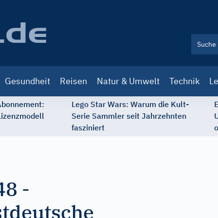
Gesundheit
Reisen
Natur & Umwelt
Technik
Le
 Abonnement:
Lego Star Wars: Warum die Kult-
E
Lizenzmodell
Serie Sammler seit Jahrzehnten
U
fasziniert
o
48
-
tdeutsche