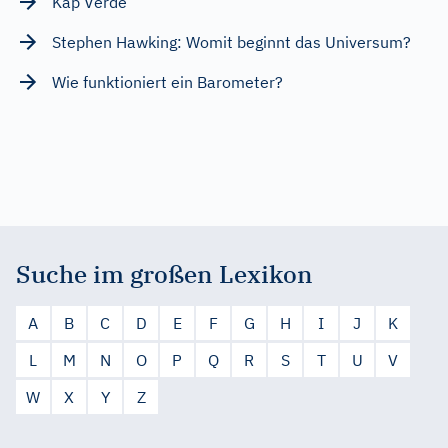
Kap Verde
Stephen Hawking: Womit beginnt das Universum?
Wie funktioniert ein Barometer?
Suche im großen Lexikon
A
B
C
D
E
F
G
H
I
J
K
L
M
N
O
P
Q
R
S
T
U
V
W
X
Y
Z