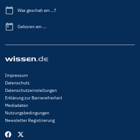
Was geschah am ...?
Geboren am ...
Footer
Impressum
Menu
Datenschutz
Legal
Datenschutzeinstellungen
Erklärung zur Barrierefreiheit
Mediadaten
Nutzungsbedingungen
Newsletter Registrierung