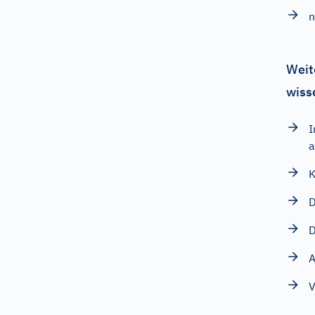
n
Weit
wiss
I
a
K
D
D
A
V