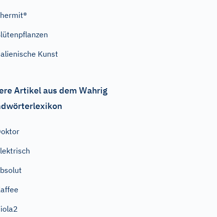
hermit®
lütenpflanzen
talienische Kunst
ere Artikel aus dem Wahrig
dwörterlexikon
oktor
lektrisch
bsolut
affee
iola2