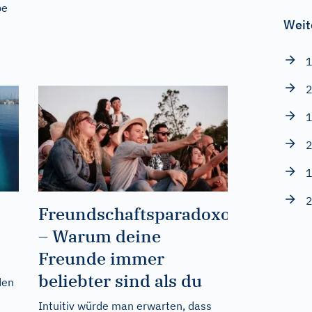
be
Weit
1
2
1
2
1
2
Freundschaftsparadoxon
– Warum deine
Freunde immer
beliebter sind als du
den
Intuitiv würde man erwarten, dass