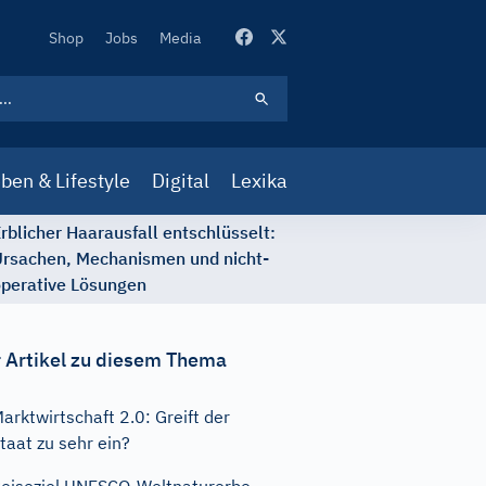
Secondary
Shop
Jobs
Media
Navigation
ben & Lifestyle
Digital
Lexika
rblicher Haarausfall entschlüsselt:
rsachen, Mechanismen und nicht-
perative Lösungen
 Artikel zu diesem Thema
arktwirtschaft 2.0: Greift der
taat zu sehr ein?