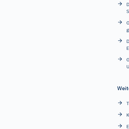
D
S
G
g
D
E
G
Weit
T
K
E