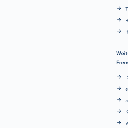
T
B
i
Weit
Frem
D
e
a
K
V