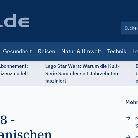
Gesundheit
Reisen
Natur & Umwelt
Technik
Le
 Abonnement:
Lego Star Wars: Warum die Kult-
E
Lizenzmodell
Serie Sammler seit Jahrzehnten
U
fasziniert
o
Mehr
78
-
M
S
ianischen