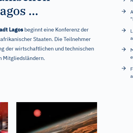
R
gos ...
A
"
tadt Lagos
beginnt eine Konferenz der
L
a
afrikanischer Staaten. Die Teilnehmer
ung der wirtschaftlichen und technischen
M
e
 Mitgliedsländern.
F
a