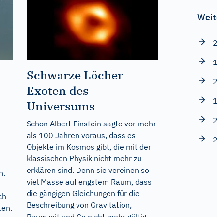
Weit
2
1
Schwarze Löcher –
2
Exoten des
1
Universums
2
Schon Albert Einstein sagte vor mehr
als 100 Jahren voraus, dass es
2
Objekte im Kosmos gibt, die mit der
klassischen Physik nicht mehr zu
erklären sind. Denn sie vereinen so
n.
viel Masse auf engstem Raum, dass
die gängigen Gleichungen für die
ch
Beschreibung von Gravitation,
ten.
Raumzeit und Co nicht mehr gültig