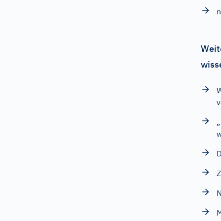
n
Weit
wiss
v
„
w
D
Z
N
M