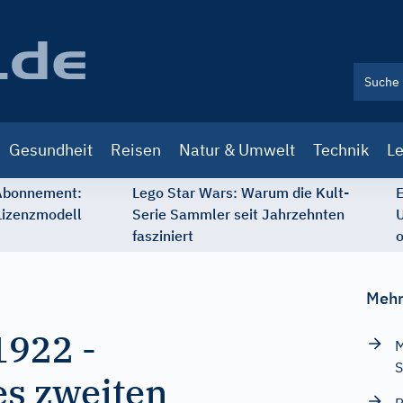
Gesundheit
Reisen
Natur & Umwelt
Technik
Le
 Abonnement:
Lego Star Wars: Warum die Kult-
E
Lizenzmodell
Serie Sammler seit Jahrzehnten
U
fasziniert
o
Mehr
1922
-
M
S
es zweiten