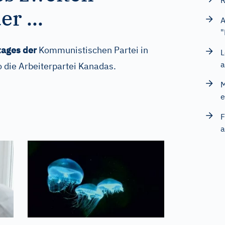
R
r ...
A
"
tages der
Kommunistischen Partei in
L
a
o die Arbeiterpartei Kanadas.
M
e
F
a