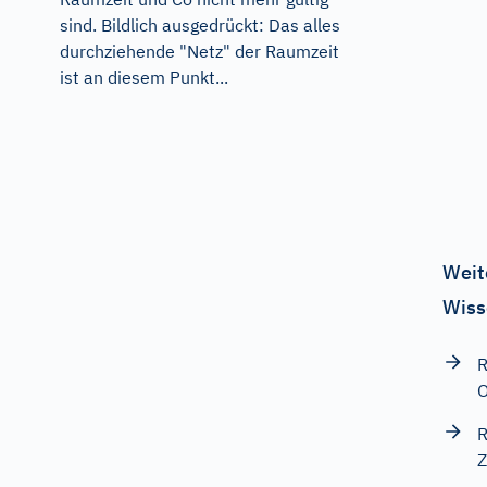
sind. Bildlich ausgedrückt: Das alles
durchziehende "Netz" der Raumzeit
ist an diesem Punkt...
Weit
Wiss
R
O
R
Z