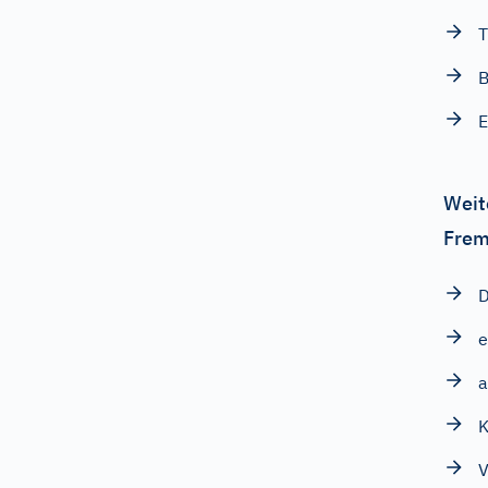
T
B
E
Weit
Frem
D
e
a
K
V