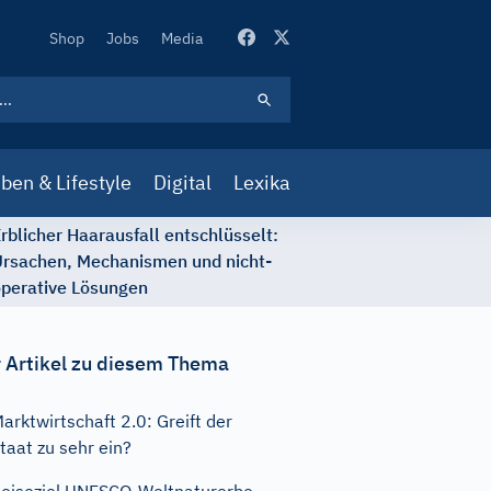
Secondary
Shop
Jobs
Media
Navigation
ben & Lifestyle
Digital
Lexika
rblicher Haarausfall entschlüsselt:
rsachen, Mechanismen und nicht-
perative Lösungen
 Artikel zu diesem Thema
arktwirtschaft 2.0: Greift der
taat zu sehr ein?