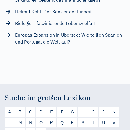
Helmut Kohl: Der Kanzler der Einheit
Biologie – faszinierende Lebensvielfalt
Europas Expansion in Übersee: Wie teilten Spanien
und Portugal die Welt auf?
Suche im großen Lexikon
A
B
C
D
E
F
G
H
I
J
K
L
M
N
O
P
Q
R
S
T
U
V