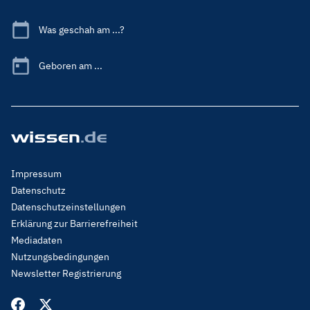
Was geschah am ...?
Geboren am ...
Footer
Impressum
Menu
Datenschutz
Legal
Datenschutzeinstellungen
Erklärung zur Barrierefreiheit
Mediadaten
Nutzungsbedingungen
Newsletter Registrierung