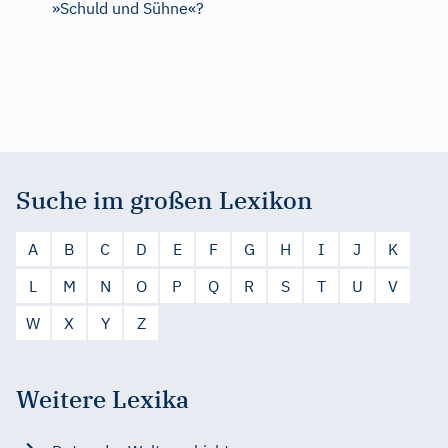
»Schuld und Sühne«?
Suche im großen Lexikon
A
B
C
D
E
F
G
H
I
J
K
L
M
N
O
P
Q
R
S
T
U
V
W
X
Y
Z
Weitere Lexika