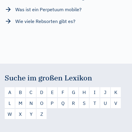
Was ist ein Perpetuum mobile?
Wie viele Rebsorten gibt es?
Suche im großen Lexikon
A
B
C
D
E
F
G
H
I
J
K
L
M
N
O
P
Q
R
S
T
U
V
W
X
Y
Z