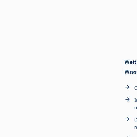
Weit
Wiss
C
I
u
D
m