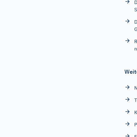
D
S
D
G
R
n
Weit
N
T
K
P
E