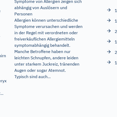
Symptome von Allergien zeigen sich
abhängig von Auslösern und
e
1
Personen
Allergien können unterschiedliche
1
Symptome verursachen und werden
2
in der Regel mit verordneten oder
r
freiverkäuflichen Allergiemitteln
1
symptomabhängig behandelt.
Manche Betroffene haben nur
2
hirn
leichten Schnupfen, andere leiden
s
1
unter starkem Juckreiz, tränenden
Augen oder sogar Atemnot.
Typisch sind auch...
eryx
..