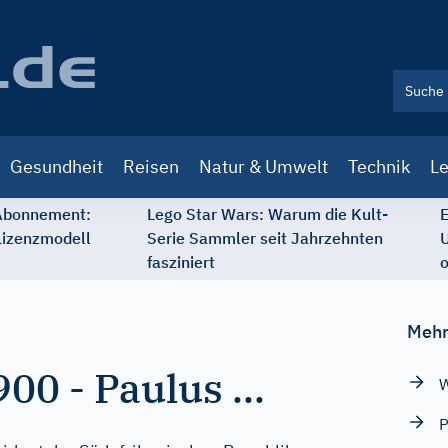
Gesundheit
Reisen
Natur & Umwelt
Technik
Le
 Abonnement:
Lego Star Wars: Warum die Kult-
E
Lizenzmodell
Serie Sammler seit Jahrzehnten
U
fasziniert
o
Mehr
900
-
Paulus ...
W
P