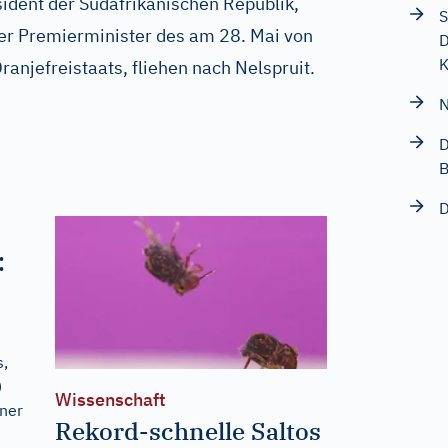
ident der Südafrikanischen Republik,
S
der Premierminister des am 28. Mai von
D
K
anjefreistaats, fliehen nach Nelspruit.
N
D
B
D
:
s,
)
Wissenschaft
ner
Rekord-schnelle Saltos