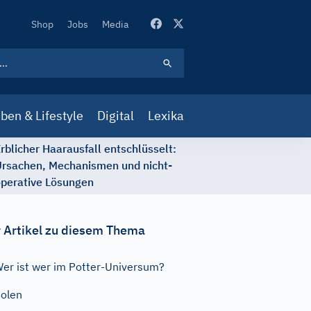
Secondary
Shop
Jobs
Media
Navigation
ben & Lifestyle
Digital
Lexika
rblicher Haarausfall entschlüsselt:
rsachen, Mechanismen und nicht-
perative Lösungen
 Artikel zu diesem Thema
er ist wer im Potter-Universum?
olen