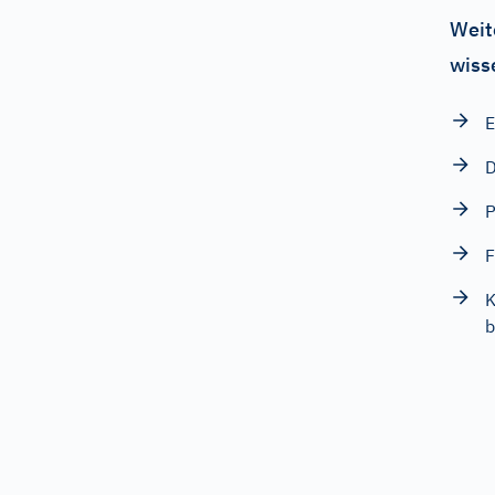
Weit
wiss
E
D
P
F
K
b