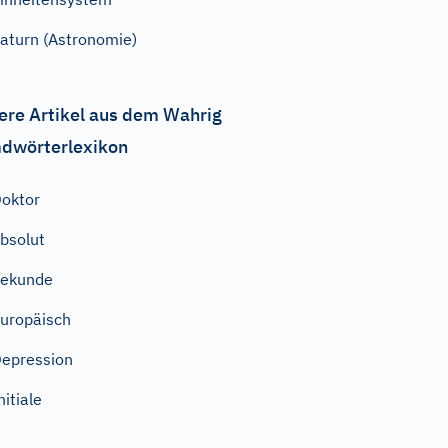
aturn (Astronomie)
ere Artikel aus dem Wahrig
dwörterlexikon
oktor
bsolut
Sekunde
uropäisch
epression
nitiale