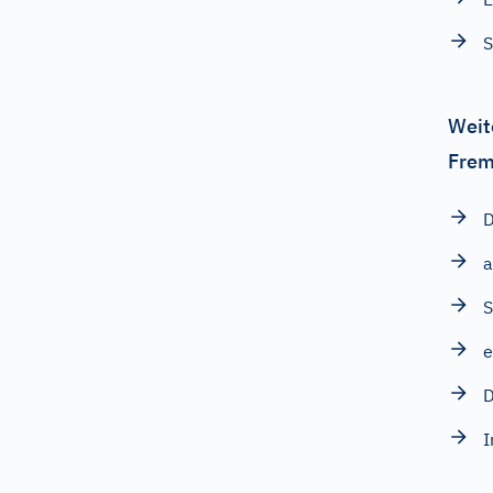
S
Weit
Frem
D
a
e
D
I