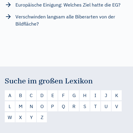
Europäische Einigung: Welches Ziel hatte die EG?
Verschwinden langsam alle Biberarten von der
Bildfläche?
Suche im großen Lexikon
A
B
C
D
E
F
G
H
I
J
K
L
M
N
O
P
Q
R
S
T
U
V
W
X
Y
Z