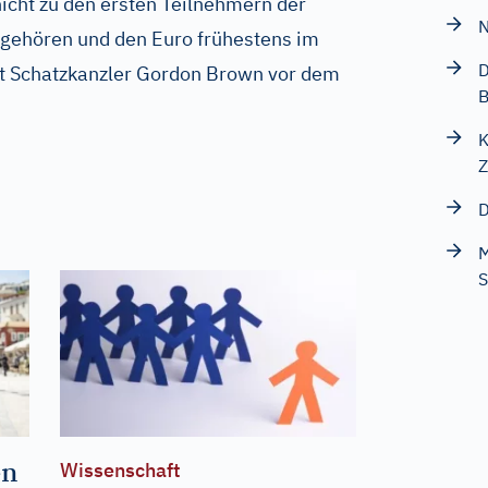
nicht zu den ersten Teilnehmern der
N
gehören und den Euro frühestens im
D
lt Schatzkanzler Gordon Brown vor dem
B
K
Z
D
M
S
en
Wissenschaft