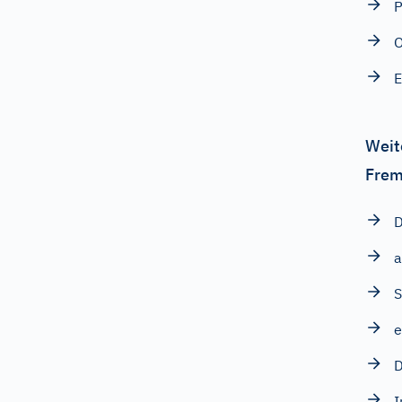
P
O
E
Weit
Frem
D
a
e
D
I