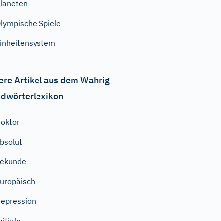
laneten
lympische Spiele
inheitensystem
ere Artikel aus dem Wahrig
dwörterlexikon
oktor
bsolut
Sekunde
uropäisch
epression
nitiale