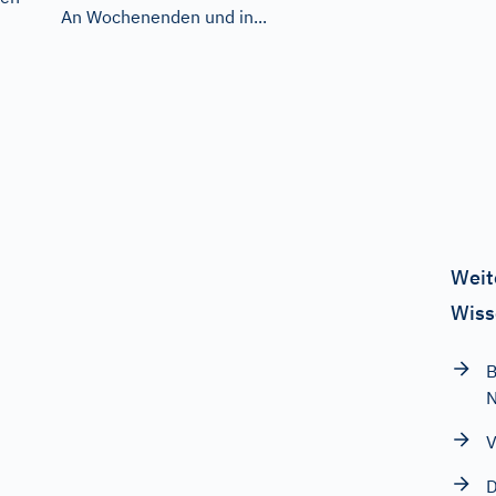
An Wochenenden und in...
Weit
Wiss
B
V
D