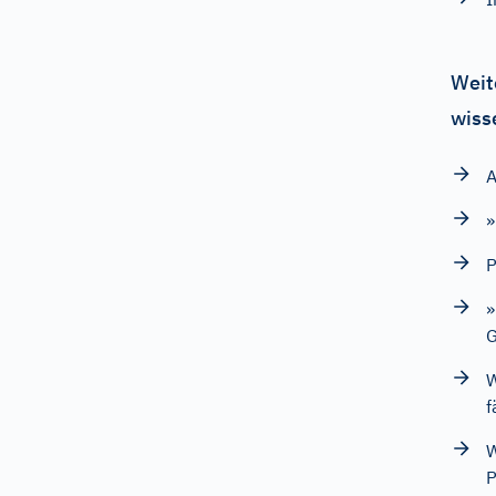
Weit
wiss
A
»
P
»
G
W
f
W
P