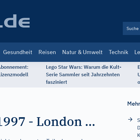
Gesundheit
Reisen
Natur & Umwelt
Technik
Le
 Abonnement:
Lego Star Wars: Warum die Kult-
E
Lizenzmodell
Serie Sammler seit Jahrzehnten
U
fasziniert
o
Mehr
1997
-
London ...
S
D
K