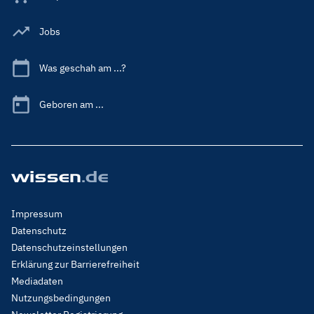
Jobs
Was geschah am ...?
Geboren am ...
Footer
Impressum
Menu
Datenschutz
Legal
Datenschutzeinstellungen
Erklärung zur Barrierefreiheit
Mediadaten
Nutzungsbedingungen