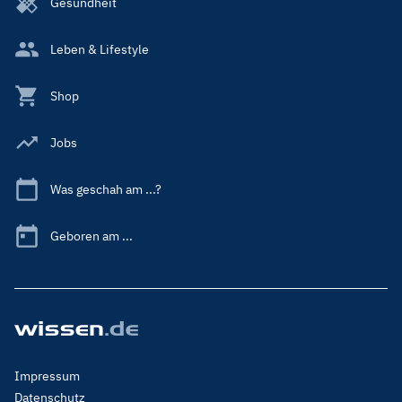
Gesundheit
Leben & Lifestyle
Shop
Jobs
Was geschah am ...?
Geboren am ...
Footer
Impressum
Menu
Datenschutz