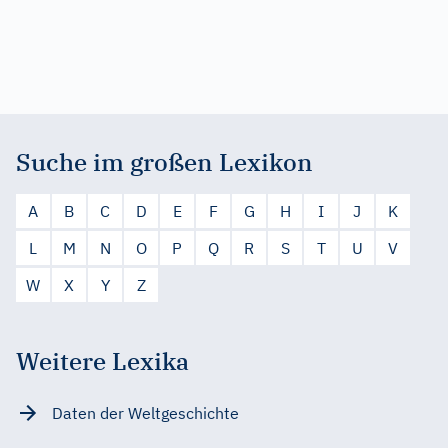
Suche im großen Lexikon
A
B
C
D
E
F
G
H
I
J
K
L
M
N
O
P
Q
R
S
T
U
V
W
X
Y
Z
Weitere Lexika
Daten der Weltgeschichte