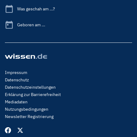
Was geschah am ...?
Geboren am ...
Footer
Impressum
Menu
Datenschutz
Legal
Datenschutzeinstellungen
Erklärung zur Barrierefreiheit
Mediadaten
Nutzungsbedingungen
Newsletter Registrierung