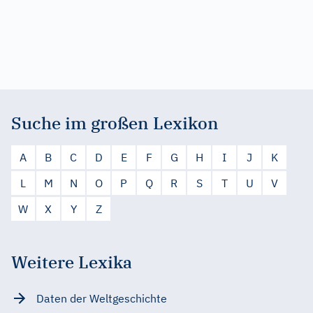
Suche im großen Lexikon
A
B
C
D
E
F
G
H
I
J
K
L
M
N
O
P
Q
R
S
T
U
V
W
X
Y
Z
Weitere Lexika
Daten der Weltgeschichte