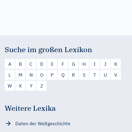
Suche im großen Lexikon
A
B
C
D
E
F
G
H
I
J
K
L
M
N
O
P
Q
R
S
T
U
V
W
X
Y
Z
Weitere Lexika
Daten der Weltgeschichte