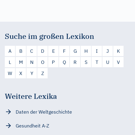
Suche im großen Lexikon
A
B
C
D
E
F
G
H
I
J
K
L
M
N
O
P
Q
R
S
T
U
V
W
X
Y
Z
Weitere Lexika
Daten der Weltgeschichte
Gesundheit A-Z