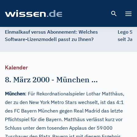
Open 
Einmalkauf versus Abonnement: Welches
Lego St
Software-Lizenzmodell passt zu Ihnen?
seit Jah
Kalender
8. März 2000
-
München ...
München
: Für Rekordnationalspieler Lothar Matthäus,
der zu den New York Metro Stars wechselt, ist das 4:1
des FC Bayern München gegen Real Madrid das letzte
Pflichtspiel für die Bayern. Matthäus verlässt kurz vor
Schluss unter dem tosenden Applaus der 59 000
Zuschauer den Platz. Bayern ist mit diesem Ergebnis