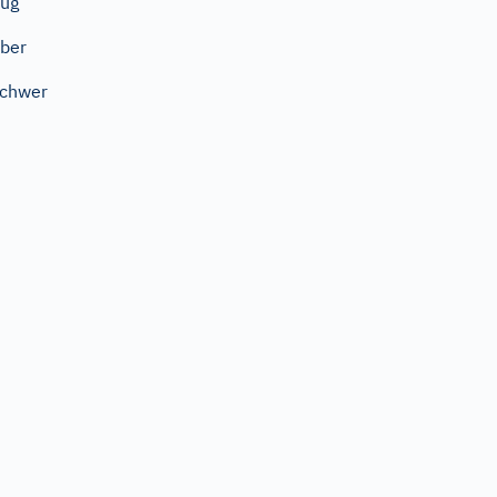
ug
ber
chwer