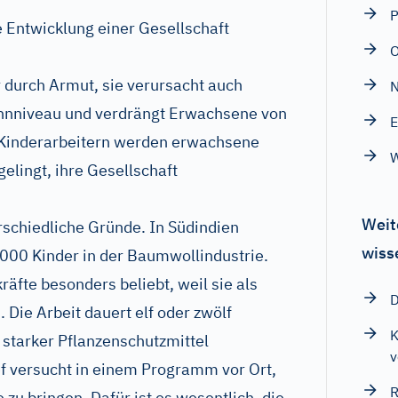
P
e Entwicklung einer Gesellschaft
r durch Armut, sie verursacht auch
N
ohnniveau und verdrängt Erwachsene von
E
s Kinderarbeitern werden erwachsene
elingt, ihre Gesellschaft
Weit
rschiedliche Gründe. In Südindien
wiss
.000 Kinder in der Baumwollindustrie.
räfte besonders beliebt, weil sie als
D
 Die Arbeit dauert elf oder zwölf
K
starker Pflanzenschutzmittel
v
f versucht in einem Programm vor Ort,
R
 zu bringen. Dafür ist es wesentlich, die