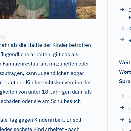
D
e
K
rds
R
ehr als die Hälfte der Kinder betroffen
ugendliche arbeiten, gilt das als
Weit
im Familienrestaurant mitzuhelfen oder
Wört
zutragen, kann Jugendlichen sogar
Spra
ln. Laut der Kinderrechtskonvention der
igkeiten von unter 18-Jährigen dann als
z
n schaden oder sie am Schulbesuch
s
nale Tag gegen Kinderarbeit. Er soll
jedes sechste Kind arbeitet - nach