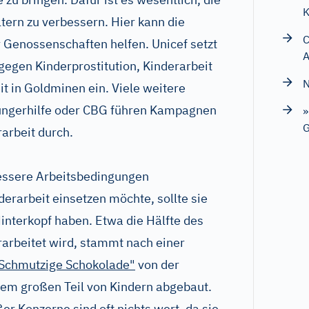
K
ltern zu verbessern. Hier kann die
C
 Genossenschaften helfen. Unicef setzt
A
egen Kinderprostitution, Kinderarbeit
N
t in Goldminen ein. Viele weitere
ungerhilfe oder CBG führen Kampagnen
»
G
arbeit durch.
 bessere Arbeitsbedingungen
erarbeit einsetzen möchte, sollte sie
interkopf haben. Etwa die Hälfte des
rarbeitet wird, stammt nach einer
Schmutzige Schokolade"
von der
nem großen Teil von Kindern abgebaut.
er Konzerne sind oft nichts wert, da sie