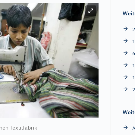
Bild vergrößern
Weit
2
1
6
1
1
2
Weit
hen Textilfabrik
A