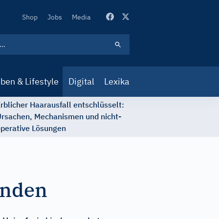
Secondary
Shop
Jobs
Media
Navigation
ben & Lifestyle
Digital
Lexika
rblicher Haarausfall entschlüsselt:
rsachen, Mechanismen und nicht-
perative Lösungen
änden