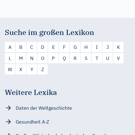
Suche im großen Lexikon
A
B
C
D
E
F
G
H
I
J
K
L
M
N
O
P
Q
R
S
T
U
V
W
X
Y
Z
Weitere Lexika
Daten der Weltgeschichte
Gesundheit A-Z