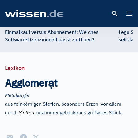
Open 
Einmalkauf versus Abonnement: Welches
Lego St
Software-Lizenzmodell passt zu Ihnen?
seit Jah
Lexikon
ạ
Agglomer
t
Metallurgie
aus feinkörnigen Stoffen, besonders Erzen, vor allem
durch
Sintern
zusammengebackenes größeres Stück.