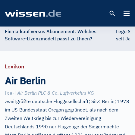
Open 
Einmalkauf versus Abonnement: Welches
Lego St
Software-Lizenzmodell passt zu Ihnen?
seit Jah
Lexikon
Air Berlin
ˈ
ɛ
ə
[
-
]
Air Berlin PLC & Co. Luftverkehrs KG
zweitgrößte deutsche Fluggesellschaft; Sitz: Berlin; 1978
im US-Bundesstaat Oregon gegründet, als nach dem
Zweiten Weltkrieg bis zur Wiedervereinigung
Deutschlands 1990 nur Flugzeuge der Siegermächte