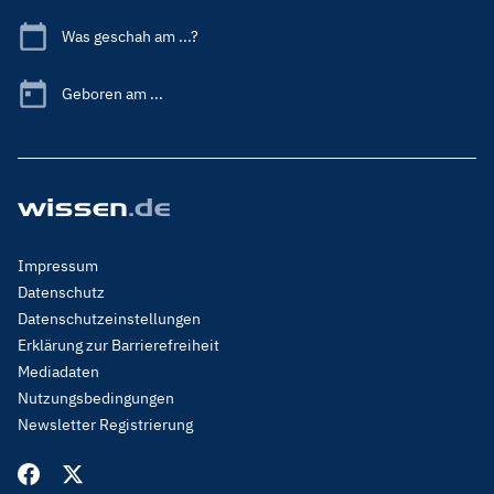
Was geschah am ...?
Geboren am ...
Footer
Impressum
Menu
Datenschutz
Legal
Datenschutzeinstellungen
Erklärung zur Barrierefreiheit
Mediadaten
Nutzungsbedingungen
Newsletter Registrierung