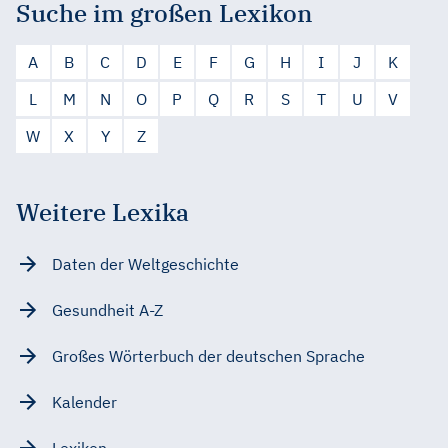
Suche im großen Lexikon
A
B
C
D
E
F
G
H
I
J
K
L
M
N
O
P
Q
R
S
T
U
V
W
X
Y
Z
Weitere Lexika
Daten der Weltgeschichte
Gesundheit A-Z
Großes Wörterbuch der deutschen Sprache
Kalender
Lexikon