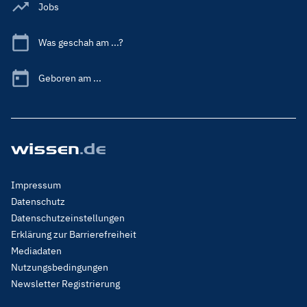
Jobs
Was geschah am ...?
Geboren am ...
Footer
Impressum
Menu
Datenschutz
Legal
Datenschutzeinstellungen
Erklärung zur Barrierefreiheit
Mediadaten
Nutzungsbedingungen
Newsletter Registrierung