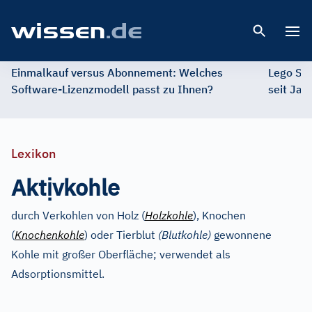
Open 
Einmalkauf versus Abonnement: Welches
Lego St
Software-Lizenzmodell passt zu Ihnen?
seit Jah
Lexikon
ị
Akt
vkohle
durch Verkohlen von Holz (
Holzkohle
), Knochen
(
Knochenkohle
) oder Tierblut
(Blutkohle)
gewonnene
Kohle mit großer Oberfläche; verwendet als
Adsorptionsmittel.