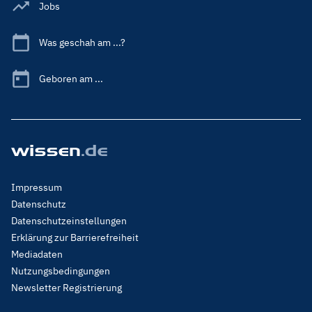
Jobs
Was geschah am ...?
Geboren am ...
Footer
Impressum
Menu
Datenschutz
Legal
Datenschutzeinstellungen
Erklärung zur Barrierefreiheit
Mediadaten
Nutzungsbedingungen
Newsletter Registrierung