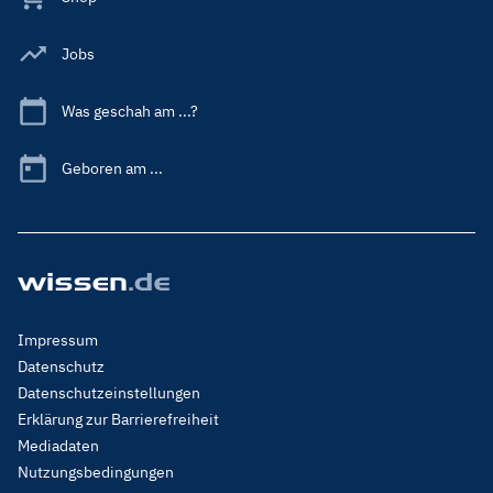
Jobs
Was geschah am ...?
Geboren am ...
Footer
Impressum
Menu
Datenschutz
Legal
Datenschutzeinstellungen
Erklärung zur Barrierefreiheit
Mediadaten
Nutzungsbedingungen