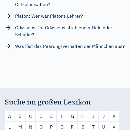
Ostkolonisation?
Platon: Wer war Platons Lehrer?
Odysseus: Ist Odysseus strahlender Held oder
Schurke?
Was löst das Paarungsverhalten der Männchen aus?
Suche im großen Lexikon
A
B
C
D
E
F
G
H
I
J
K
L
M
N
O
P
Q
R
S
T
U
V