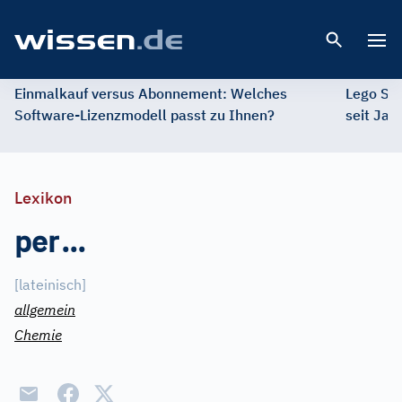
Open 
Einmalkauf versus Abonnement: Welches
Lego St
Software-Lizenzmodell passt zu Ihnen?
seit Jah
Lexikon
per
...
[
lateinisch
]
allgemein
Chemie