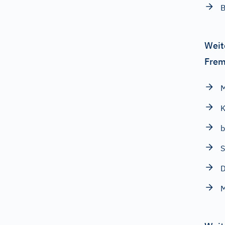
B
Weit
Frem
b
S
D
M