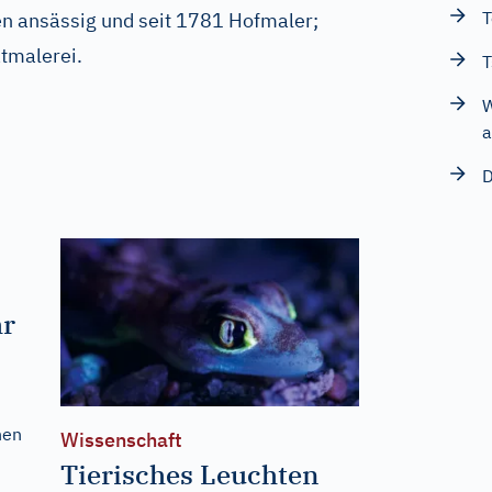
T
n ansässig und seit 1781 Hofmaler;
tmalerei.
T
W
a
D
hr
hen
Wissenschaft
Tierisches Leuchten