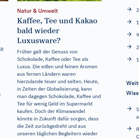
2
Natur & Umwelt
Kaffee, Tee und Kakao
1
bald wieder
9
Luxusware?
,
2
lt
Früher galt der Genuss von
Schokolade, Kaffee oder Tee als
1
Luxus. Die edlen und feinen Aromen
n
aus fernen Ländern waren
hierzulande teuer und selten. Heute,
Weit
in Zeiten der Globalisierung, kann
Wiss
n
man dagegen Schokolade, Kaffee und
Tee für wenig Geld im Supermarkt
S
kaufen. Doch der Klimawandel
a
könnte in Zukunft dafür sorgen, dass
die Zeit zurückgedreht und aus
R
unseren täglichen Begleitern wieder
O