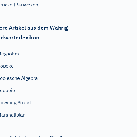
rücke (Bauwesen)
ere Artikel aus dem Wahrig
dwörterlexikon
Megaohm
Kopeke
oolesche Algebra
equoie
owning Street
arshallplan