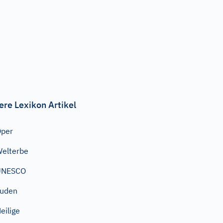
ere Lexikon Artikel
Oper
elterbe
UNESCO
Juden
eilige