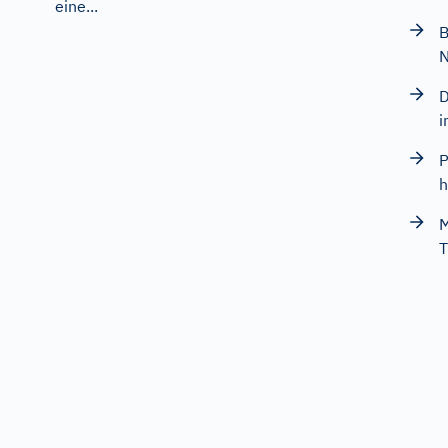
eine...
B
D
i
P
h
M
T