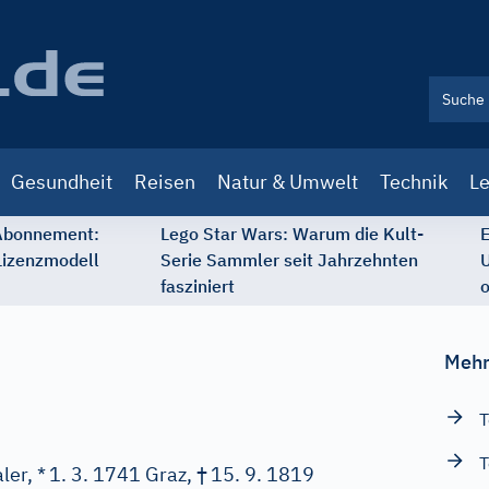
Gesundheit
Reisen
Natur & Umwelt
Technik
Le
 Abonnement:
Lego Star Wars: Warum die Kult-
E
Lizenzmodell
Serie Sammler seit Jahrzehnten
U
fasziniert
o
Mehr
T
T
†
ler, *
1. 3. 1741 Graz,
15. 9. 1819