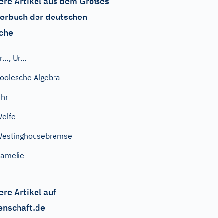
ere Artikel aus dem Großes
erbuch der deutschen
che
r…, Ur…
oolesche Algebra
hr
elfe
Westinghousebremse
amelie
ere Artikel auf
enschaft.de