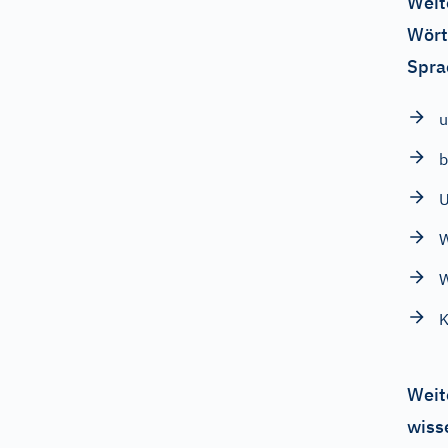
Weit
Wört
Spra
u
b
U
W
K
Weit
wiss