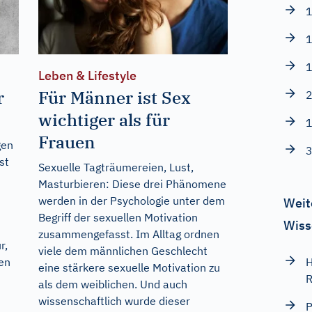
1
1
1
Leben & Lifestyle
r
Für Männer ist Sex
2
wichtiger als für
1
Frauen
gen
3
st
Sexuelle Tagträumereien, Lust,
Masturbieren: Diese drei Phänomene
werden in der Psychologie unter dem
Weit
Begriff der sexuellen Motivation
Wiss
zusammengefasst. Im Alltag ordnen
r,
viele dem männlichen Geschlecht
hen
H
eine stärkere sexuelle Motivation zu
i
R
als dem weiblichen. Und auch
wissenschaftlich wurde dieser
P