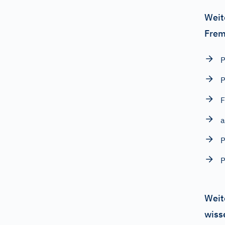
Weit
Frem
P
P
F
a
P
P
Weit
wiss