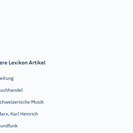
ere Lexikon Artikel
eitung
uchhandel
chweizerische Musik
arx, Karl Heinrich
undfunk