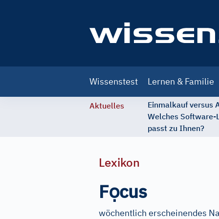
Main
Wissenstest
Lernen & Familie
navigation
Einmalkauf versus
Aktuelles
Welches Software-
passt zu Ihnen?
Lexikon
ọ
F
cus
wöchentlich erscheinendes Na