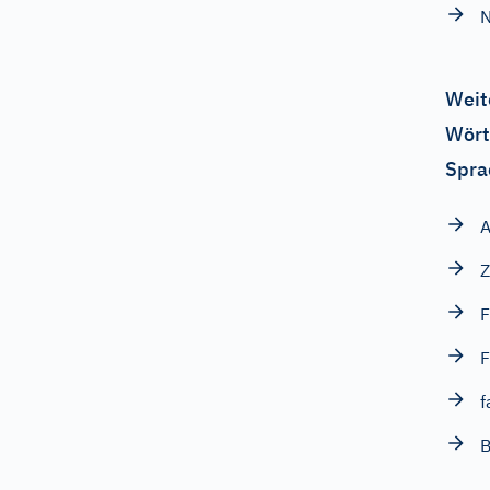
N
Weit
Wört
Spra
Z
F
F
f
B