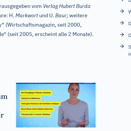
D
herausgegeben vom
Verlag Hubert Burda
W
re: H.
Markwort
und U.
Baur;
weitere
D
 (Wirtschaftsmagazin, seit 2000,
e“ (seit 2005, erscheint alle 2 Monate).
D
S
i
rum
er