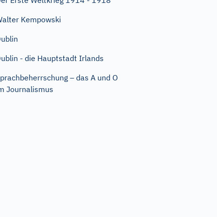
er Erste Weltkrieg 1914 - 1918
alter Kempowski
ublin
ublin - die Hauptstadt Irlands
prachbeherrschung – das A und O
m Journalismus