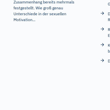
Zusammenhang bereits mehrmals
G
festgestellt. Wie groß genau
Unterschiede in der sexuellen
D
Motivation...
R
R
E
K
b
D