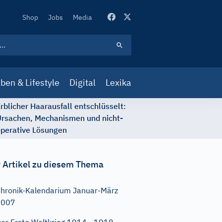
Secondary
Shop
Jobs
Media
Navigation
ben & Lifestyle
Digital
Lexika
rblicher Haarausfall entschlüsselt:
rsachen, Mechanismen und nicht-
perative Lösungen
 Artikel zu diesem Thema
hronik-Kalendarium Januar-März
2007