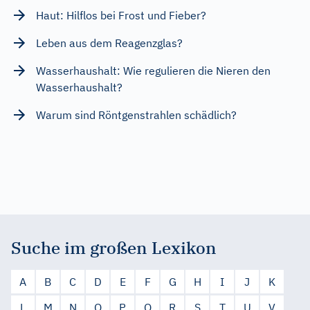
Haut: Hilflos bei Frost und Fieber?
Leben aus dem Reagenzglas?
Wasserhaushalt: Wie regulieren die Nieren den
Wasserhaushalt?
Warum sind Röntgenstrahlen schädlich?
Suche im großen Lexikon
A
B
C
D
E
F
G
H
I
J
K
L
M
N
O
P
Q
R
S
T
U
V