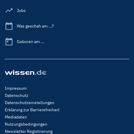
Jobs
Was geschah am ...?
Geboren am ...
Footer
Impressum
Menu
Datenschutz
Legal
Datenschutzeinstellungen
Erklärung zur Barrierefreiheit
Mediadaten
Nutzungsbedingungen
Newsletter Registrierung