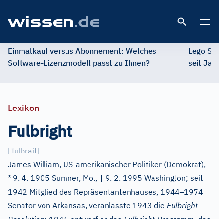
Open 
Einmalkauf versus Abonnement: Welches
Lego St
Software-Lizenzmodell passt zu Ihnen?
seit Jah
Lexikon
Fulbright
ˈ
[
fulbrait
]
James William, US-amerikanischer Politiker (Demokrat),
†
*
9. 4. 1905 Sumner, Mo.,
9. 2. 1995 Washington; seit
–
1942 Mitglied des Repräsentantenhauses, 1944
1974
Senator von Arkansas, veranlasste 1943 die
Fulbright-