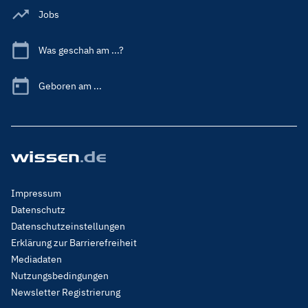
Jobs
Was geschah am ...?
Geboren am ...
Footer
Impressum
Menu
Datenschutz
Legal
Datenschutzeinstellungen
Erklärung zur Barrierefreiheit
Mediadaten
Nutzungsbedingungen
Newsletter Registrierung