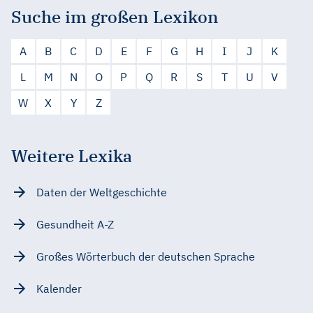
Suche im großen Lexikon
A
B
C
D
E
F
G
H
I
J
K
L
M
N
O
P
Q
R
S
T
U
V
W
X
Y
Z
Weitere Lexika
Daten der Weltgeschichte
Gesundheit A-Z
Großes Wörterbuch der deutschen Sprache
Kalender