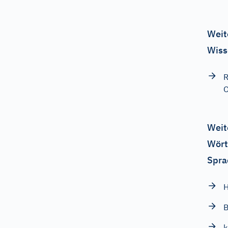
Weit
Wiss
R
O
Weit
Wört
Spra
k