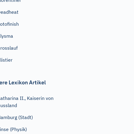
lorentiner
Deadheat
otofinish
Klysma
rosslauf
listier
ere Lexikon Artikel
atharina II., Kaiserin von
ussland
amburg (Stadt)
inse (Physik)