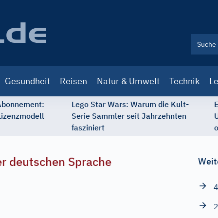
Gesundheit
Reisen
Natur & Umwelt
Technik
Le
 Abonnement:
Lego Star Wars: Warum die Kult-
E
Lizenzmodell
Serie Sammler seit Jahrzehnten
U
fasziniert
o
r deutschen Sprache
Weit
4
2