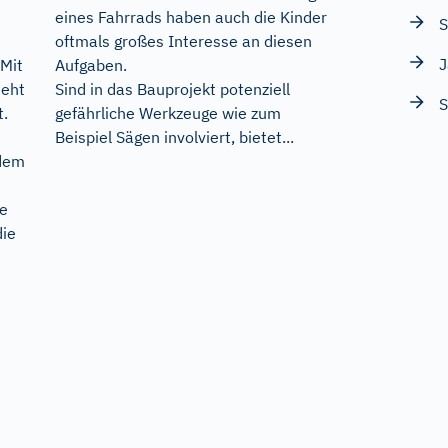
eines Fahrrads haben auch die Kinder
S
oftmals großes Interesse an diesen
Aufgaben.
Mit
Sind in das Bauprojekt potenziell
teht
S
gefährliche Werkzeuge wie zum
t.
Beispiel Sägen involviert, bietet...
 dem
ie
die