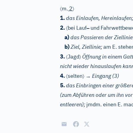
〈
〉
m.
2
1.
das Einlaufen, Hereinlaufen
〈
–
2.
bei Lauf
und Fahrwettbew
a)
das Passieren der Ziellinie
b)
Ziel, Ziellinie;
am E. stehe
〈
〉
3.
Jagd
Öffnung in einem Gatt
nicht wieder hinauslaufen kan
〈
〉
4.
selten
→
Eingang
(3)
5.
das Einbringen einer größer
(zum Abführen oder um ihn vor
entleeren);
jmdm. einen E. ma