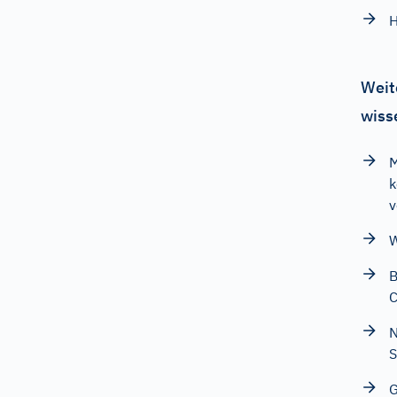
H
Weit
wiss
M
k
v
W
B
C
N
S
G