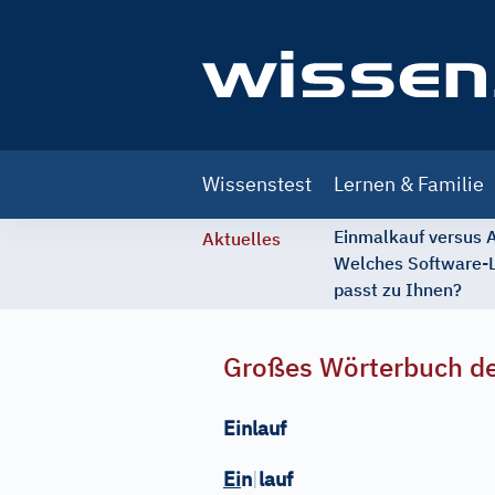
Main
Wissenstest
Lernen & Familie
navigation
Einmalkauf versus
Aktuelles
Welches Software-
passt zu Ihnen?
Großes Wörterbuch de
Einlauf
Ei
n
|
lauf