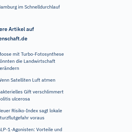
amburg im Schnelldurchlauf
ere Artikel auf
enschaft.de
oose mit Turbo-Fotosynthese
önnten die Landwirtschaft
erändern
enn Satelliten Luft atmen
akterielles Gift verschlimmert
olitis ulcerosa
euer Risiko-Index sagt lokale
turzflutgefahr voraus
LP-1-Agonisten: Vorteile und