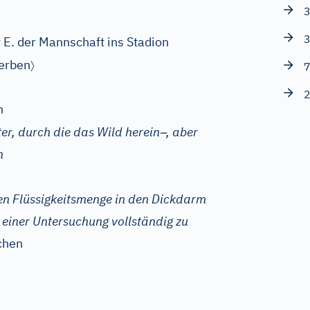
3
3
;
E. der Mannschaft ins Stadion
〉
erben
7
2
n
–
er, durch die das Wild herein
, aber
n
en Flüssigkeitsmenge in den Dickdarm
 einer Untersuchung vollständig zu
chen