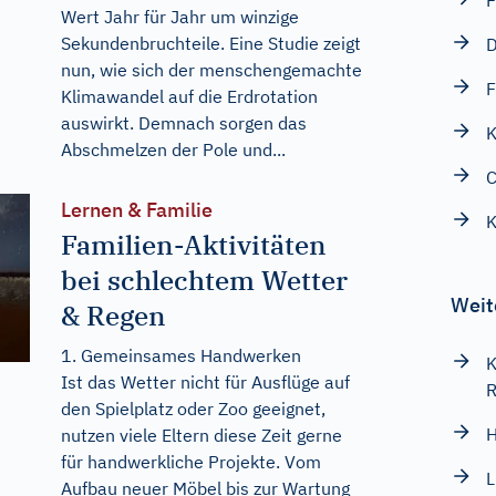
F
Wert Jahr für Jahr um winzige
Sekundenbruchteile. Eine Studie zeigt
nun, wie sich der menschengemachte
F
Klimawandel auf die Erdrotation
auswirkt. Demnach sorgen das
Abschmelzen der Pole und...
C
Lernen & Familie
K
Familien-Aktivitäten
bei schlechtem Wetter
Weit
& Regen
1. Gemeinsames Handwerken
K
Ist das Wetter nicht für Ausflüge auf
R
den Spielplatz oder Zoo geeignet,
H
nutzen viele Eltern diese Zeit gerne
für handwerkliche Projekte. Vom
L
Aufbau neuer Möbel bis zur Wartung