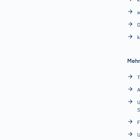
a
k
Mehr
T
A
U
S
F
U