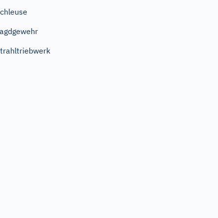
chleuse
Jagdgewehr
trahltriebwerk