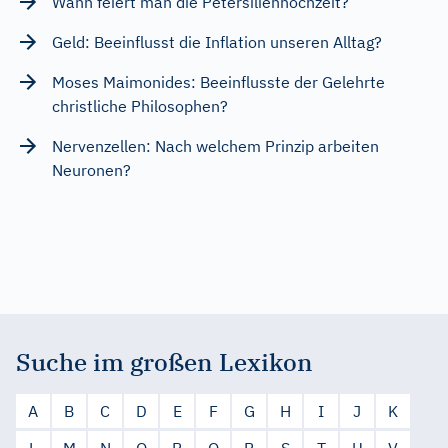
Wann feiert man die Petersilienhochzeit?
Geld: Beeinflusst die Inflation unseren Alltag?
Moses Maimonides: Beeinflusste der Gelehrte
christliche Philosophen?
Nervenzellen: Nach welchem Prinzip arbeiten
Neuronen?
Suche im großen Lexikon
A
B
C
D
E
F
G
H
I
J
K
L
M
N
O
P
Q
R
S
T
U
V