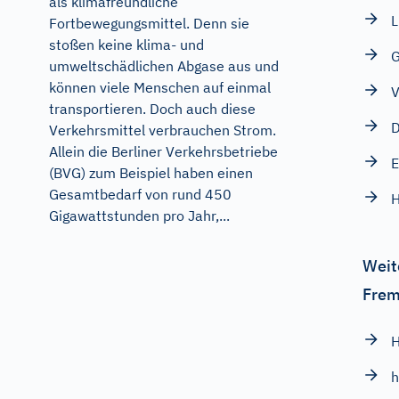
als klimafreundliche
L
Fortbewegungsmittel. Denn sie
stoßen keine klima- und
G
umweltschädlichen Abgase aus und
können viele Menschen auf einmal
V
transportieren. Doch auch diese
D
Verkehrsmittel verbrauchen Strom.
Allein die Berliner Verkehrsbetriebe
E
(BVG) zum Beispiel haben einen
Gesamtbedarf von rund 450
H
Gigawattstunden pro Jahr,...
Weit
Frem
H
h