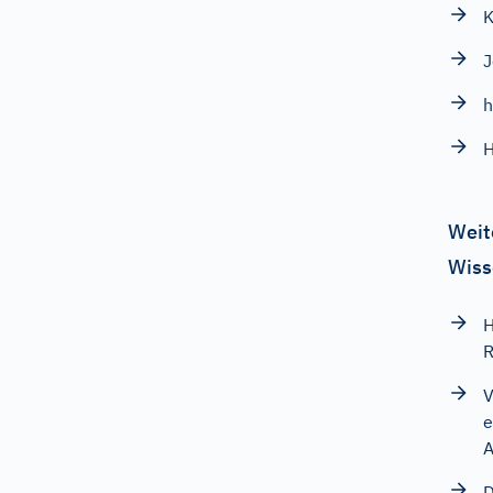
K
J
h
H
Weit
Wiss
H
R
V
e
A
D