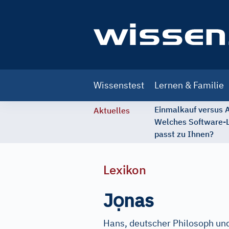
Main
Wissenstest
Lernen & Familie
navigation
Einmalkauf versus
Aktuelles
Welches Software-
passt zu Ihnen?
Lexikon
ọ
J
nas
Hans, deutscher Philosoph und