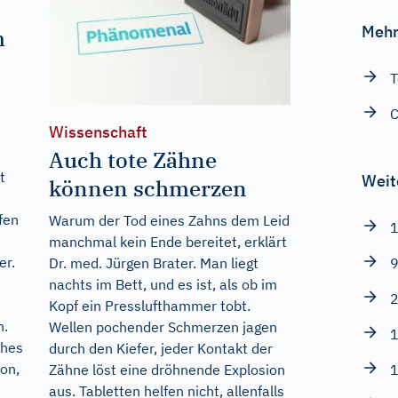
Mehr
m
T
C
Wissenschaft
Auch tote Zähne
t
Weit
können schmerzen
fen
Warum der Tod eines Zahns dem Leid
1
d
manchmal kein Ende bereitet, erklärt
er.
Dr. med. Jürgen Brater. Man liegt
9
nachts im Bett, und es ist, als ob im
2
Kopf ein Presslufthammer tobt.
n.
Wellen pochender Schmerzen jagen
1
ches
durch den Kiefer, jeder Kontakt der
on,
Zähne löst eine dröhnende Explosion
1
aus. Tabletten helfen nicht, allenfalls