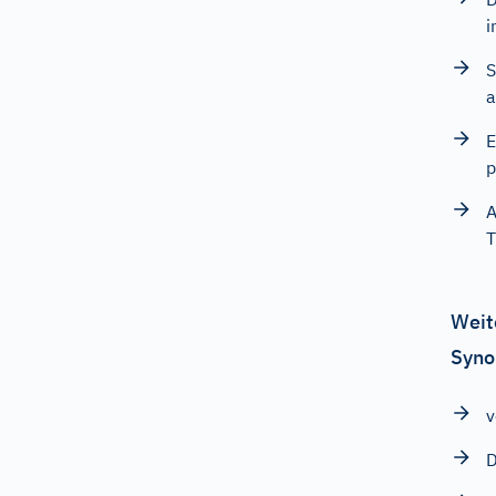
i
S
a
E
p
A
T
Weit
Syno
v