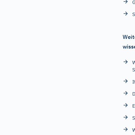
G
S
Weit
wiss
W
S
I
D
E
S
W