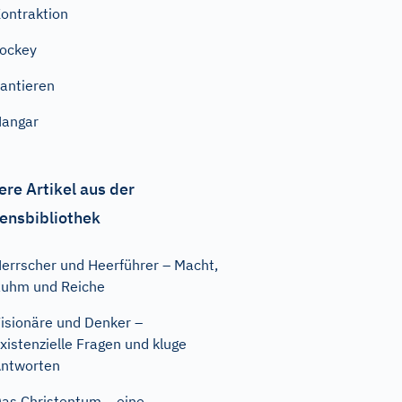
ontraktion
ockey
antieren
angar
ere Artikel aus der
ensbibliothek
errscher und Heerführer – Macht,
uhm und Reiche
isionäre und Denker –
xistenzielle Fragen und kluge
ntworten
as Christentum – eine