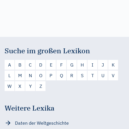
Suche im großen Lexikon
A
B
C
D
E
F
G
H
I
J
K
L
M
N
O
P
Q
R
S
T
U
V
W
X
Y
Z
Weitere Lexika
Daten der Weltgeschichte