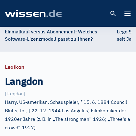
Open 
Einmalkauf versus Abonnement: Welches
Lego St
Software-Lizenzmodell passt zu Ihnen?
seit Jah
Lexikon
Langdon
ˈ
ŋ
ə
[
læ
d
n
]
Harry, US-amerikan. Schauspieler, *
15. 6. 1884 Council
†
Bluffs, Io.,
22. 12. 1944 Los Angeles; Filmkomiker der
1920er Jahre (z.
B. in „The strong man“ 1926; „Three's a
crowd“ 1927).