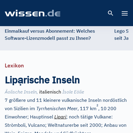
Open 
Einmalkauf versus Abonnement: Welches
Lego St
Software-Lizenzmodell passt zu Ihnen?
seit Jah
Lexikon
ạ
Lip
rische Inseln
Äolische Inseln,
italienisch
Ìsole Eòlie
7 größere und 11 kleinere vulkanische Inseln nordöstlich
2
von Sizilien im
Tyrrhenischen Meer
, 117 km
, 10
200
Einwohner; Hauptinsel
Lìpari
; noch tätige Vulkane:
Stròmboli, Vulcano; Weltnaturerbe seit 2000; Anbau von