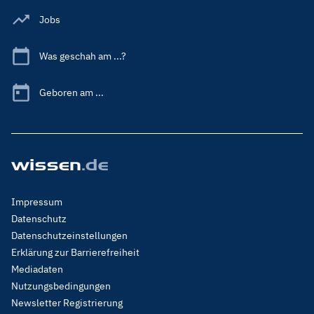
Jobs
Was geschah am ...?
Geboren am ...
Footer
Impressum
Menu
Datenschutz
Legal
Datenschutzeinstellungen
Erklärung zur Barrierefreiheit
Mediadaten
Nutzungsbedingungen
Newsletter Registrierung