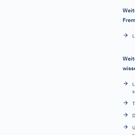
Weit
Frem
Weit
wiss
L
s
T
D
U
s