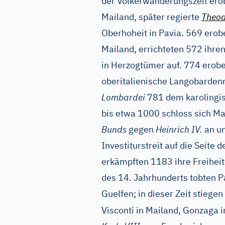
der Völkerwanderungszeit ero
Mailand, später regierte
Theod
Oberhoheit in Pavia. 569 ero
Mailand, errichteten 572 ihren 
in Herzogtümer auf. 774 erob
oberitalienische Langobardenr
Lombardei
781 dem karolingis
bis etwa 1000 schloss sich Ma
Bunds
gegen
Heinrich IV.
an un
Investiturstreit auf die Seite
erkämpften 1183 ihre Freihei
des 14. Jahrhunderts tobten 
Guelfen; in dieser Zeit stiegen
Visconti in Mailand, Gonzaga i