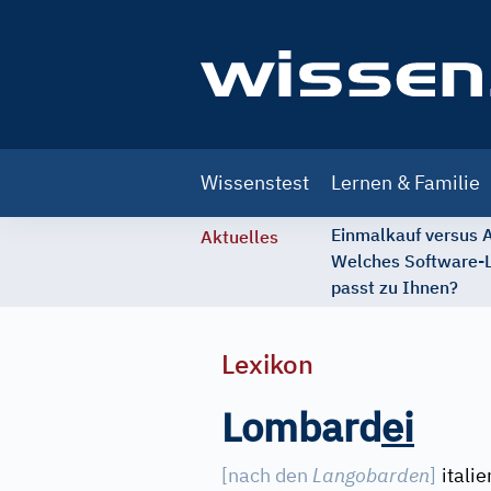
Main
Wissenstest
Lernen & Familie
navigation
Einmalkauf versus
Aktuelles
Welches Software-
passt zu Ihnen?
Lexikon
Lombard
e
i
[
nach den
Langobarden
]
itali