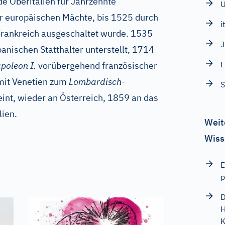
e Oberitalien für Jahrzehnte
r europäischen Mächte, bis 1525 durch
i
Frankreich ausgeschaltet wurde. 1535
J
nischen Statthalter unterstellt, 1714
L
poleon I.
vorübergehend französischer
 mit Venetien zum
Lombardisch-
S
int, wieder an Österreich, 1859 an das
lien.
Weit
Wiss
E
p
D
H
K