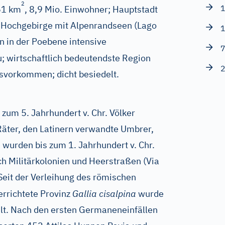
2
1
61 km
, 8,9 Mio. Einwohner; Hauptstadt
m Hochgebirge mit Alpenrandseen (Lago
1
 in der Poebene intensive
7
; wirtschaftlich bedeutendste Region
2
asvorkommen; dicht besiedelt.
 zum 5. Jahrhundert v. Chr. Völker
ter, den Latinern verwandte Umbrer,
e wurden bis zum 1. Jahrhundert v. Chr.
h Militärkolonien und Heerstraßen (Via
eit der Verleihung des römischen
errichtete Provinz
Gallia cisalpina
wurde
hlt. Nach den ersten Germaneneinfällen