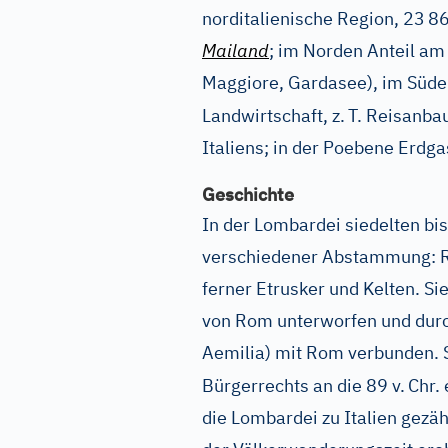
norditalienische Region, 23
8
Mailand
; im Norden Anteil a
Maggiore, Gardasee), im Süden
Landwirtschaft, z.
T. Reisanbau
Italiens; in der Poebene Erdg
Geschichte
In der Lombardei siedelten bis
verschiedener Abstammung: Rä
ferner Etrusker und Kelten. Si
von Rom unterworfen und durc
Aemilia) mit Rom verbunden. S
Bürgerrechts an die 89 v.
Chr. 
die Lombardei zu Italien gezä