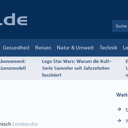
Gesundheit
Reisen
Natur & Umwelt
Technik
Le
 Abonnement:
Lego Star Wars: Warum die Kult-
E
Lizenzmodell
Serie Sammler seit Jahrzehnten
U
fasziniert
o
Weit
1
7
enisch
Lombardìa