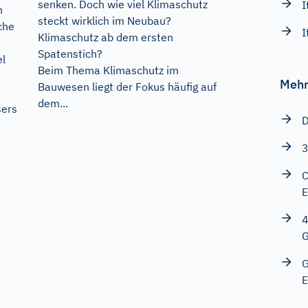
senken. Doch wie viel Klimaschutz
I
n
steckt wirklich im Neubau?
che
I
Klimaschutz ab dem ersten
Spatenstich?
l
Beim Thema Klimaschutz im
Mehr
Bauwesen liegt der Fokus häufig auf
dem...
sers
D
3
C
E
4
G
G
E