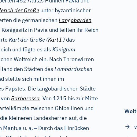
berten 452 Attilas Hunnen Pavia und
erich der Große
unter byzantinischer
berten die germanischen
Langobarden
Königssitz in Pavia und teilten ihr Reich
erte
Karl der Große
(
Karl I.
)
das
eich und fügte es als
Königtum
chen Weltreich ein. Nach Thronwirren
iland den Städten des
Lombardischen
d stellte sich mit ihnen im
 des Papstes. Die langobardischen Städte
t von
Barbarossa
. Von 1215 bis zur Mitte
Parteikämpfe zwischen Ghibellinen und
Weit
 die kleineren Landesherren auf, die
–
W
n Mantua u.
a.
Durch das Einrücken