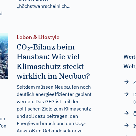
„höchstwahrscheinlich...
rd
Leben & Lifestyle
CO₂-Bilanz beim
Hausbau: Wie viel
Weit
Klimaschutz steckt
Welt
wirklich im Neubau?
Z
Seitdem müssen Neubauten noch
deutlich energieeffizienter geplant
D
werden. Das GEG ist Teil der
(
politischen Ziele zum Klimaschutz
Ö
und soll dazu beitragen, den
von
Energieverbrauch und den CO₂-
Von
I
Ausstoß im Gebäudesektor zu