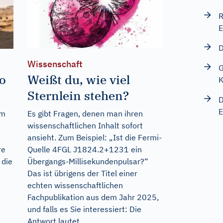
R
E
D
Wissenschaft
G
o
Weißt du, wie viel
K
Sternlein stehen?
D
E
em
Es gibt Fragen, denen man ihren
wissenschaftlichen Inhalt sofort
ansieht. Zum Beispiel: „Ist die Fermi-
re
Quelle 4FGL J1824.2+1231 ein
 die
Übergangs-Millisekundenpulsar?“
Das ist übrigens der Titel einer
echten wissenschaftlichen
Fachpublikation aus dem Jahr 2025,
und falls es Sie interessiert: Die
Antwort lautet