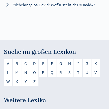
Michelangelos David: Wofür steht der »David«?
Suche im großen Lexikon
A
B
C
D
E
F
G
H
I
J
K
L
M
N
O
P
Q
R
S
T
U
V
W
X
Y
Z
Weitere Lexika