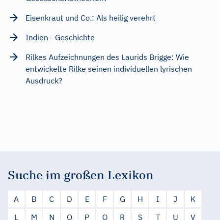
Eisenkraut und Co.: Als heilig verehrt
Indien - Geschichte
Rilkes Aufzeichnungen des Laurids Brigge: Wie
entwickelte Rilke seinen individuellen lyrischen
Ausdruck?
Suche im großen Lexikon
A
B
C
D
E
F
G
H
I
J
K
L
M
N
O
P
Q
R
S
T
U
V