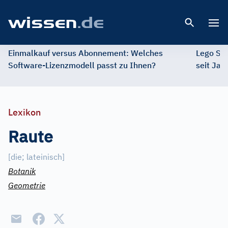
Open 
Einmalkauf versus Abonnement: Welches
Lego St
Software-Lizenzmodell passt zu Ihnen?
seit Jah
Lexikon
Raute
[
die; lateinisch
]
Botanik
Geometrie