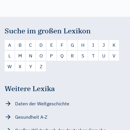
Suche im großen Lexikon
A
B
C
D
E
F
G
H
I
J
K
L
M
N
O
P
Q
R
S
T
U
V
W
X
Y
Z
Weitere Lexika
Daten der Weltgeschichte
Gesundheit A-Z