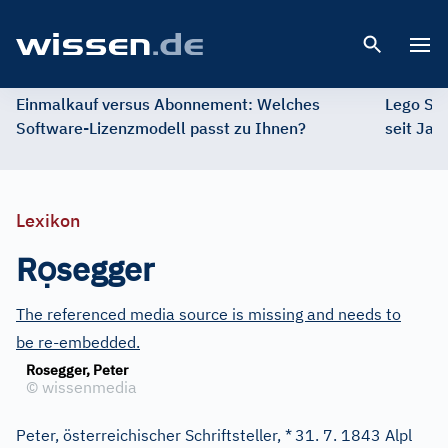
Open 
Einmalkauf versus Abonnement: Welches
Lego St
Software-Lizenzmodell passt zu Ihnen?
seit Jah
Lexikon
ọ
R
segger
The referenced media source is missing and needs to
be re-embedded.
Rosegger, Peter
©
wissenmedia
Peter, österreichischer Schriftsteller, *
31. 7. 1843 Alpl